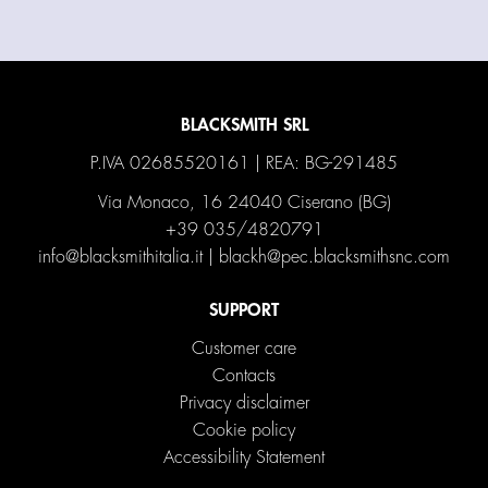
BLACKSMITH SRL
P.IVA 02685520161 | REA: BG-291485
Via Monaco, 16 24040 Ciserano (BG)
+39 035/4820791
info@blacksmithitalia.it
|
blackh@pec.blacksmithsnc.com
SUPPORT
Customer care
Contacts
Privacy disclaimer
Cookie policy
Accessibility Statement