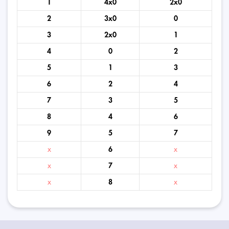
1
4x0
2x0
2
3x0
0
3
2x0
1
4
0
2
5
1
3
6
2
4
7
3
5
8
4
6
9
5
7
x
6
x
x
7
x
x
8
x