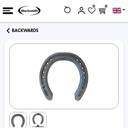
0
0
BACKWARDS