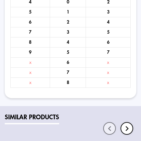
4
0
2
5
1
3
6
2
4
7
3
5
8
4
6
9
5
7
x
6
x
x
7
x
x
8
x
SIMILAR PRODUCTS