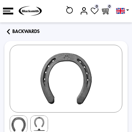
0
0
BACKWARDS