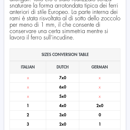
snaturare la forma arrotondata tipica dei ferri
anteriori di stile Europeo. La parte interna dei
rami è stata risvoltata al di sotto dello zoccolo
per meno di 1 mm, il che consente di
conservare una certa simmetria mentre si
lavora il ferro sull’incudine.
SIZES CONVERSION TABLE
ITALIAN
DUTCH
GERMAN
x
7x0
x
x
6x0
x
x
5x0
x
1
4x0
2x0
2
3x0
0
3
2x0
1