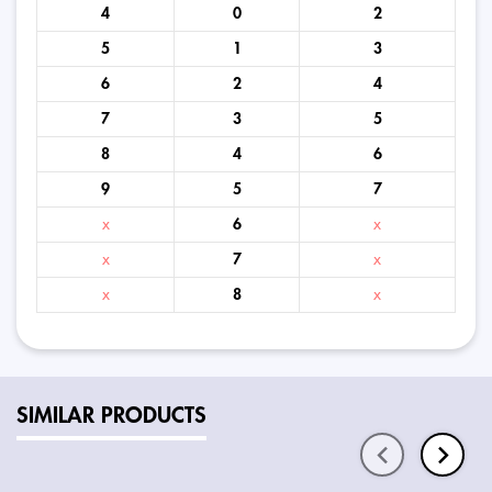
4
0
2
5
1
3
6
2
4
7
3
5
8
4
6
9
5
7
x
6
x
x
7
x
x
8
x
SIMILAR PRODUCTS