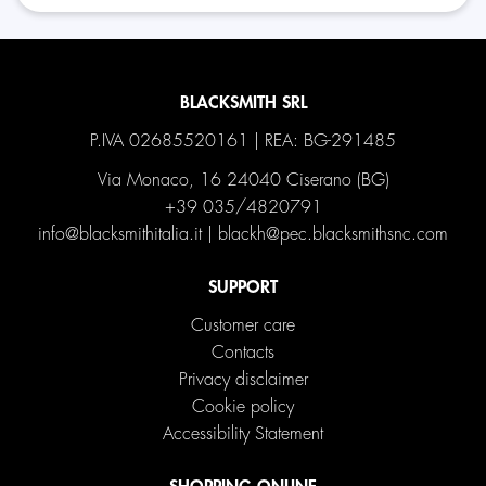
BLACKSMITH SRL
P.IVA 02685520161 | REA: BG-291485
Via Monaco, 16 24040 Ciserano (BG)
+39 035/4820791
info@blacksmithitalia.it
|
blackh@pec.blacksmithsnc.com
SUPPORT
Customer care
Contacts
Privacy disclaimer
Cookie policy
Accessibility Statement