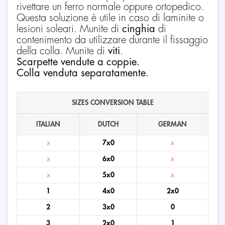
rivettare un ferro normale oppure ortopedico.
Questa soluzione è utile in caso di laminite o
lesioni soleari. Munite di
cinghia
di
contenimento da utilizzare durante il fissaggio
della colla. Munite di
viti
.
Scarpette vendute a coppie.
Colla venduta separatamente.
SIZES CONVERSION TABLE
ITALIAN
DUTCH
GERMAN
x
7x0
x
x
6x0
x
x
5x0
x
1
4x0
2x0
2
3x0
0
3
2x0
1