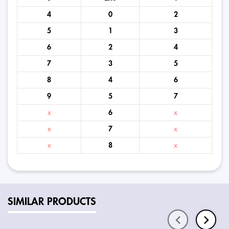
4
0
2
5
1
3
6
2
4
7
3
5
8
4
6
9
5
7
x
6
x
x
7
x
x
8
x
SIMILAR PRODUCTS