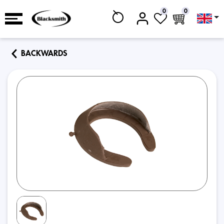
0
0
BACKWARDS