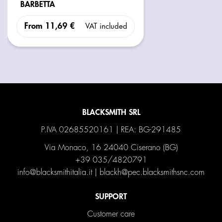
BARBETTA
From
11,69 €
VAT included
BLACKSMITH SRL
P.IVA 02685520161 | REA: BG-291485
Via Monaco, 16 24040 Ciserano (BG)
+39 035/4820791
info@blacksmithitalia.it
|
blackh@pec.blacksmithsnc.com
SUPPORT
Customer care