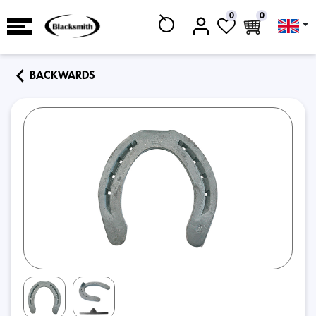
0
0
BACKWARDS