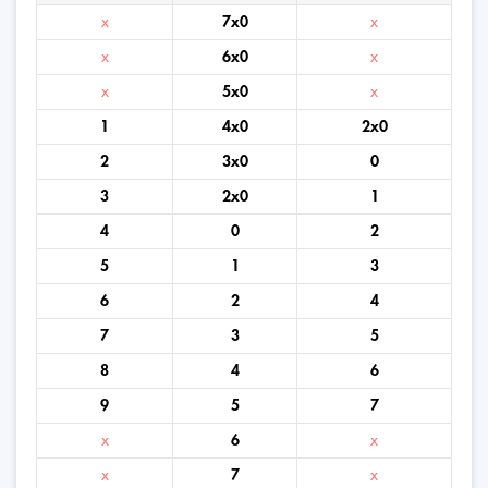
x
7x0
x
x
6x0
x
x
5x0
x
1
4x0
2x0
2
3x0
0
3
2x0
1
4
0
2
5
1
3
6
2
4
7
3
5
8
4
6
9
5
7
x
6
x
x
7
x