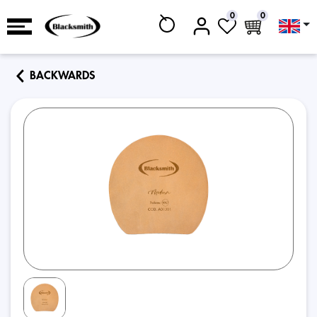
0
0
BACKWARDS