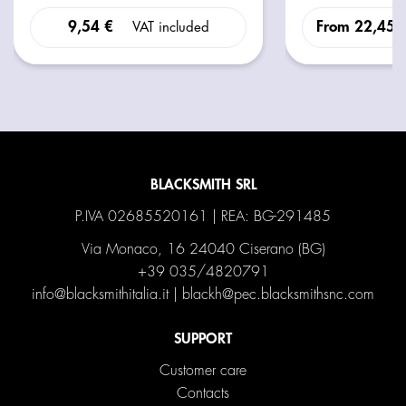
9,54 €
From
22,45 
VAT included
BLACKSMITH SRL
P.IVA 02685520161 | REA: BG-291485
Via Monaco, 16 24040 Ciserano (BG)
+39 035/4820791
info@blacksmithitalia.it
|
blackh@pec.blacksmithsnc.com
SUPPORT
Customer care
Contacts