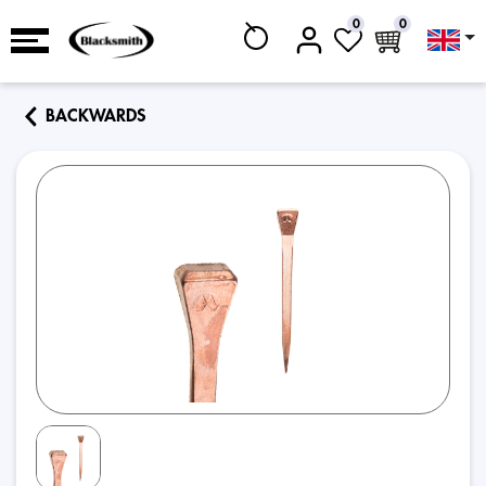
0
0
BACKWARDS