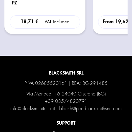
PZ
18,71 €
From
19,62 
VAT included
BLACKSMITH SRL
P.IVA 02685520161 | REA: BG-291485
Via Monaco, 16 24040 Ciserano (BG)
+39 035/4820791
info@blacksmithitalia.it
|
blackh@pec.blacksmithsnc.com
SUPPORT