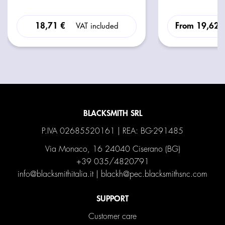
18,71 €
From
19,62 
VAT included
BLACKSMITH SRL
P.IVA 02685520161 | REA: BG-291485
Via Monaco, 16 24040 Ciserano (BG)
+39 035/4820791
info@blacksmithitalia.it
|
blackh@pec.blacksmithsnc.com
SUPPORT
Customer care