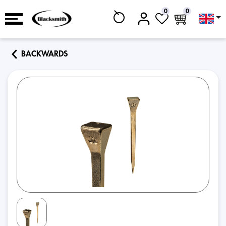
0
0
BACKWARDS