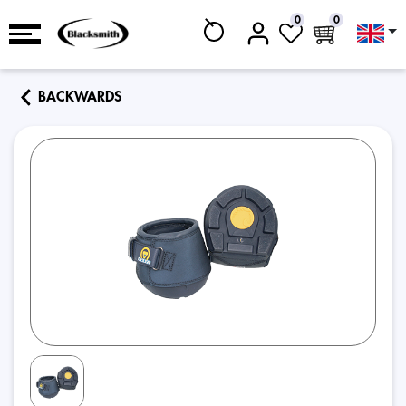
0
0
BACKWARDS