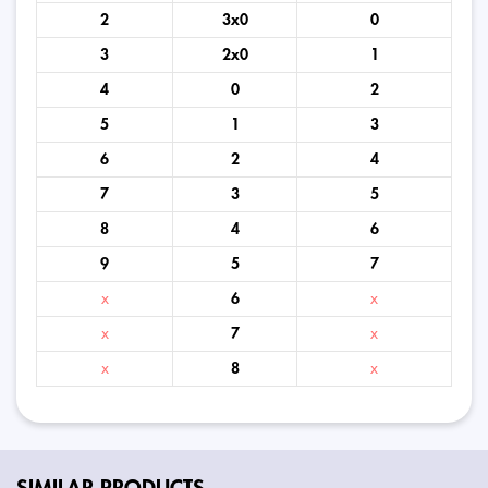
2
3x0
0
3
2x0
1
4
0
2
5
1
3
6
2
4
7
3
5
8
4
6
9
5
7
x
6
x
x
7
x
x
8
x