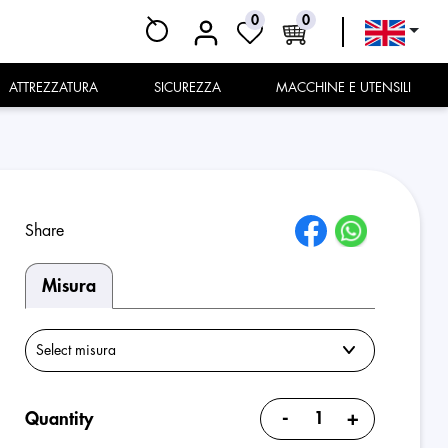
0
0
ATTREZZATURA
SICUREZZA
MACCHINE E UTENSILI
Share
Misura
-
+
Quantity