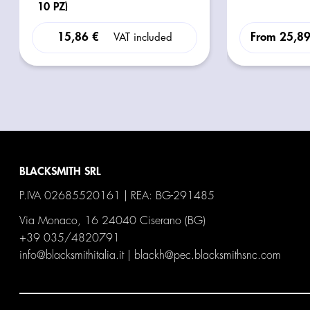
10 PZ)
15,86 €
From
25,8
VAT included
BLACKSMITH SRL
P.IVA 02685520161 | REA: BG-291485
Via Monaco, 16 24040 Ciserano (BG)
+39 035/4820791
info@blacksmithitalia.it
|
blackh@pec.blacksmithsnc.com