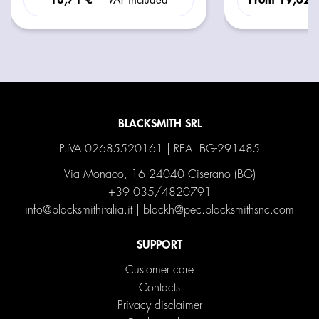
VAT included
BLACKSMITH SRL
P.IVA 02685520161 | REA: BG-291485
Via Monaco, 16 24040 Ciserano (BG)
+39 035/4820791
info@blacksmithitalia.it
|
blackh@pec.blacksmithsnc.com
SUPPORT
Customer care
Contacts
Privacy disclaimer