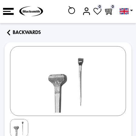
0
0
BACKWARDS