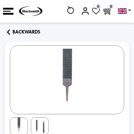
0
0
BACKWARDS