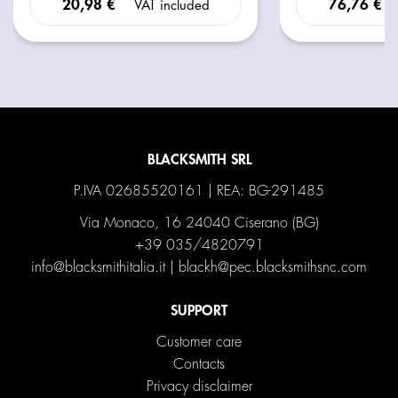
20,98 €
76,76 €
VAT included
BLACKSMITH SRL
P.IVA 02685520161 | REA: BG-291485
Via Monaco, 16 24040 Ciserano (BG)
+39 035/4820791
info@blacksmithitalia.it
|
blackh@pec.blacksmithsnc.com
SUPPORT
Customer care
Contacts
Privacy disclaimer