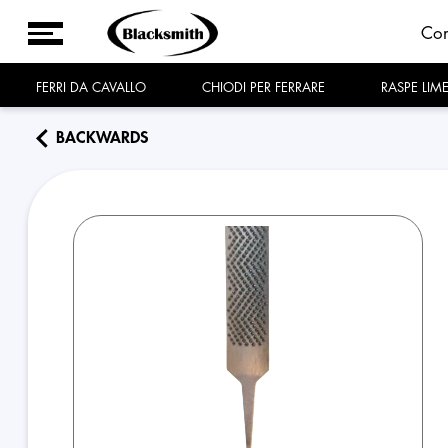
Co
FERRI DA CAVALLO
CHIODI PER FERRARE
RASPE LIM
BACKWARDS