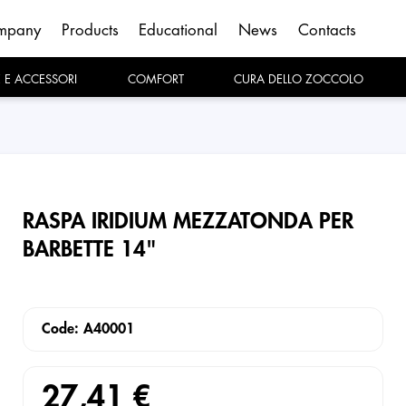
mpany
Products
Educational
News
Contacts
E E ACCESSORI
COMFORT
CURA DELLO ZOCCOLO
RASPA IRIDIUM MEZZATONDA PER
BARBETTE 14"
Code: A40001
27,41 €