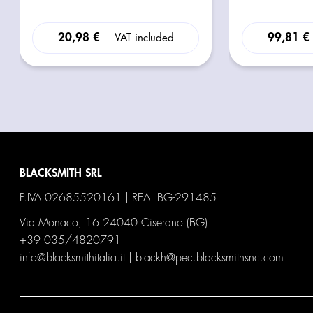
20,98 €
99,81 €
VAT included
BLACKSMITH SRL
P.IVA 02685520161 | REA: BG-291485
Via Monaco, 16 24040 Ciserano (BG)
+39 035/4820791
info@blacksmithitalia.it
|
blackh@pec.blacksmithsnc.com