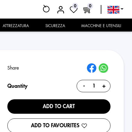
0
0
ATTREZZATURA
SICUREZZA
MACCHINE E UTENSILI
Share
-
+
Quantity
ADD TO CART
ADD TO FAVOURITES