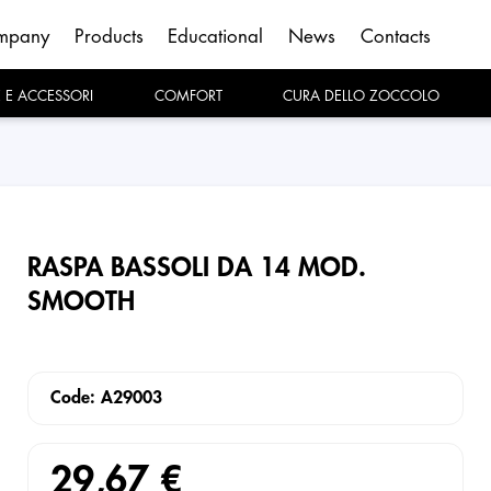
mpany
Products
Educational
News
Contacts
E E ACCESSORI
COMFORT
CURA DELLO ZOCCOLO
RASPA BASSOLI DA 14 MOD.
SMOOTH
Code: A29003
29,67 €