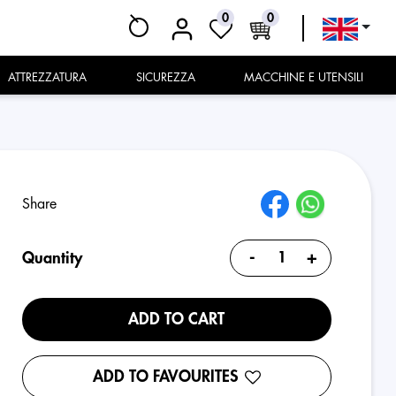
0
0
ATTREZZATURA
SICUREZZA
MACCHINE E UTENSILI
Share
-
+
Quantity
ADD TO CART
ADD TO FAVOURITES