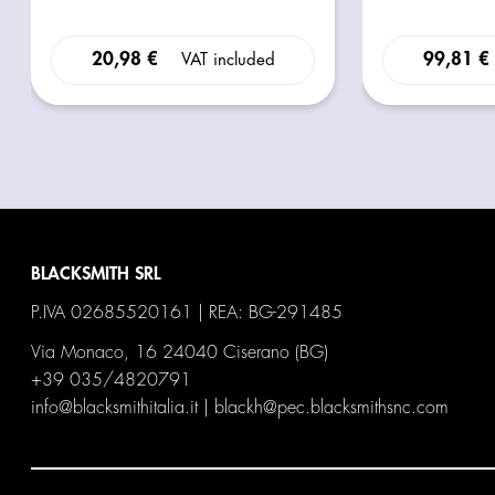
20,98 €
99,81 €
VAT included
BLACKSMITH SRL
P.IVA 02685520161 | REA: BG-291485
Via Monaco, 16 24040 Ciserano (BG)
+39 035/4820791
info@blacksmithitalia.it
|
blackh@pec.blacksmithsnc.com