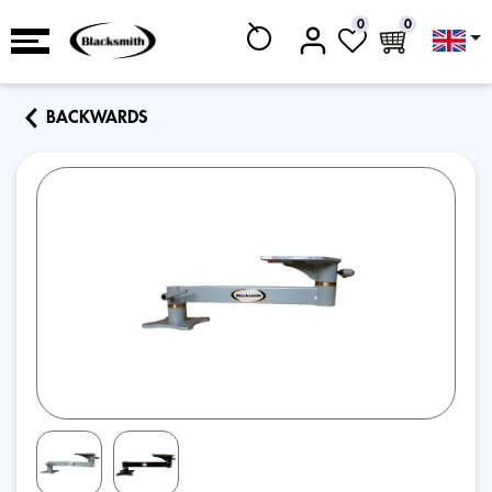
0
0
BACKWARDS