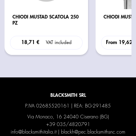
CHIODI MUSTAD SCATOLA 250
PZ
18,71 €
From
19,62 
VAT included
BLACKSMITH SRL
P.IVA 02685520161 | REA: BG-291485
Via Monaco, 16 24040 Ciserano (BG)
+39 035/4820791
info@blacksmithitalia.it
|
blackh@pec.blacksmithsnc.com