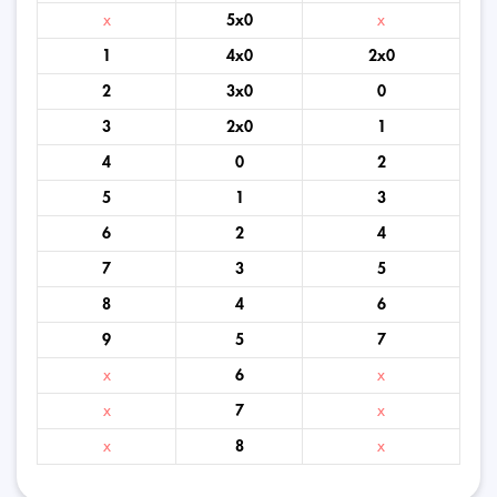
x
5x0
x
1
4x0
2x0
2
3x0
0
3
2x0
1
4
0
2
5
1
3
6
2
4
7
3
5
8
4
6
9
5
7
x
6
x
x
7
x
x
8
x