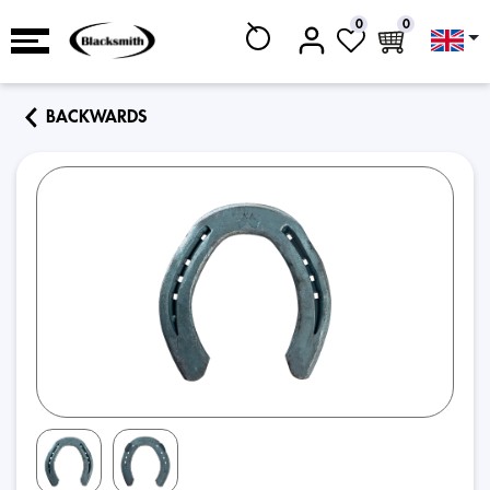
0
0
BACKWARDS