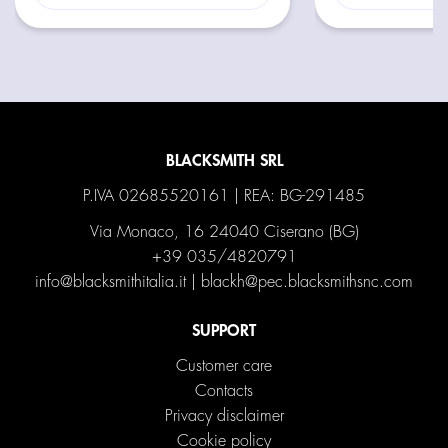
BLACKSMITH SRL
P.IVA 02685520161 | REA: BG-291485
Via Monaco, 16 24040 Ciserano (BG)
+39 035/4820791
info@blacksmithitalia.it
|
blackh@pec.blacksmithsnc.com
SUPPORT
Customer care
Contacts
Privacy disclaimer
Cookie policy