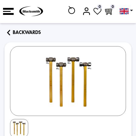
0
0
BACKWARDS