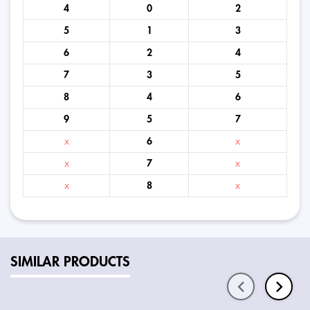
4
0
2
5
1
3
6
2
4
7
3
5
8
4
6
9
5
7
x
6
x
x
7
x
x
8
x
SIMILAR PRODUCTS