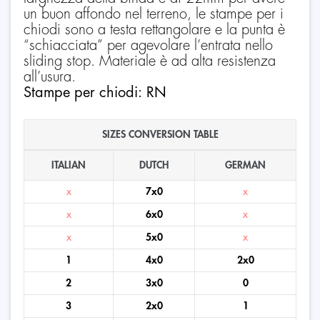
un buon affondo nel terreno, le stampe per i
chiodi sono a testa rettangolare e la punta è
“schiacciata” per agevolare l’entrata nello
sliding stop. Materiale è ad alta resistenza
all’usura.
Stampe per chiodi: RN
SIZES CONVERSION TABLE
ITALIAN
DUTCH
GERMAN
x
7x0
x
x
6x0
x
x
5x0
x
1
4x0
2x0
2
3x0
0
3
2x0
1