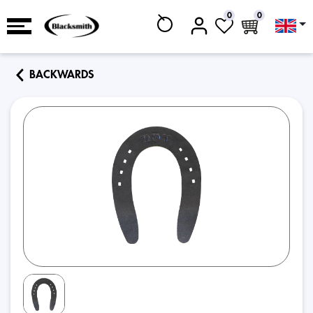
0
0
BACKWARDS