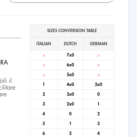
SIZES CONVERSION TABLE
ITALIAN
DUTCH
GERMAN
x
7x0
x
DRA
x
6x0
x
x
5x0
x
li il
1
4x0
2x0
ilitare
are
2
3x0
0
3
2x0
1
4
0
2
5
1
3
6
2
4