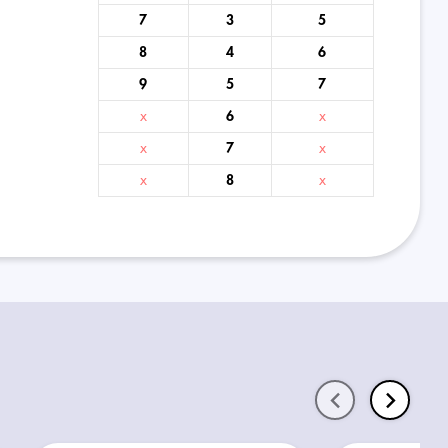
7
3
5
8
4
6
9
5
7
x
6
x
x
7
x
x
8
x