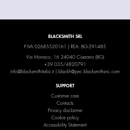
BLACKSMITH SRL
P.IVA 02685520161 | REA: BG-291485
Via Monaco, 16 24040 Ciserano (BG)
+39 035/4820791
info@blacksmithitalia.it
|
blackh@pec.blacksmithsnc.com
SUPPORT
Customer care
Contacts
Privacy disclaimer
Cookie policy
Accessibility Statement