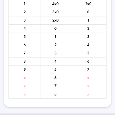
1
4x0
2x0
2
3x0
0
3
2x0
1
4
0
2
5
1
3
6
2
4
7
3
5
8
4
6
9
5
7
x
6
x
x
7
x
x
8
x