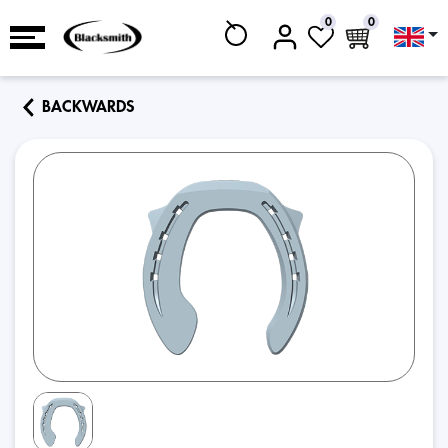
0
0
BACKWARDS