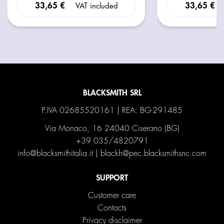
33,65 €
33,65 €
VAT included
BLACKSMITH SRL
P.IVA 02685520161 | REA: BG-291485
Via Monaco, 16 24040 Ciserano (BG)
+39 035/4820791
info@blacksmithitalia.it
|
blackh@pec.blacksmithsnc.com
SUPPORT
Customer care
Contacts
Privacy disclaimer