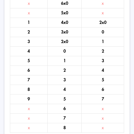
x
6x0
x
x
5x0
x
1
4x0
2x0
2
3x0
0
3
2x0
1
4
0
2
5
1
3
6
2
4
7
3
5
8
4
6
9
5
7
x
6
x
x
7
x
x
8
x