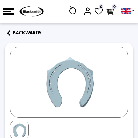
0
0
BACKWARDS