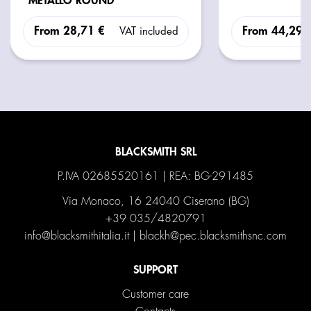
METALLO ROUND
From
28,71 €
From
44,29 
VAT included
BLACKSMITH SRL
P.IVA 02685520161 | REA: BG-291485
Via Monaco, 16 24040 Ciserano (BG)
+39 035/4820791
info@blacksmithitalia.it
|
blackh@pec.blacksmithsnc.com
SUPPORT
Customer care