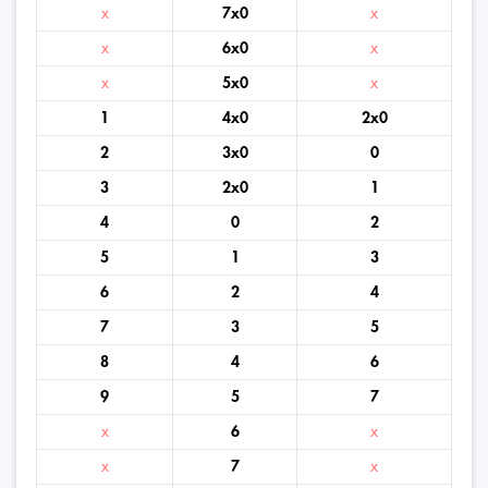
x
7x0
x
x
6x0
x
x
5x0
x
1
4x0
2x0
2
3x0
0
3
2x0
1
4
0
2
5
1
3
6
2
4
7
3
5
8
4
6
9
5
7
x
6
x
x
7
x