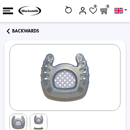
0
0
BACKWARDS