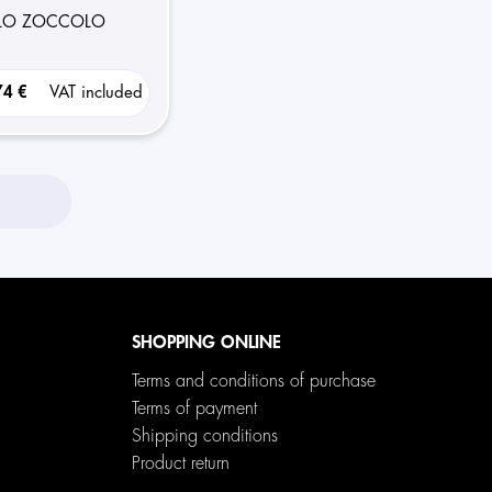
LLO ZOCCOLO
74 €
VAT included
SHOPPING ONLINE
Terms and conditions of purchase
Terms of payment
Shipping conditions
Product return