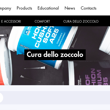
mpany
Products
Educational
News
Contacts
E E ACCESSORI
COMFORT
CURA DELLO ZOCCOLO
cura dello zoccolo