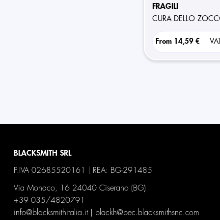
FRAGILI
CURA DELLO ZOC
From
14,59 €
VA
BLACKSMITH SRL
P.IVA 02685520161 | REA: BG-291485
Via Monaco, 16 24040 Ciserano (BG)
+39 035/4820791
info@blacksmithitalia.it
|
blackh@pec.blacksmithsnc.com