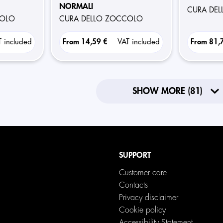
NORMALI
CURA DE
COLO
CURA DELLO ZOCCOLO
T included
From
14,59 €
VAT included
From
81,
SHOW MORE (81)
SUPPORT
Customer care
Contacts
Privacy disclaimer
Cookie policy
Accessibility Statement