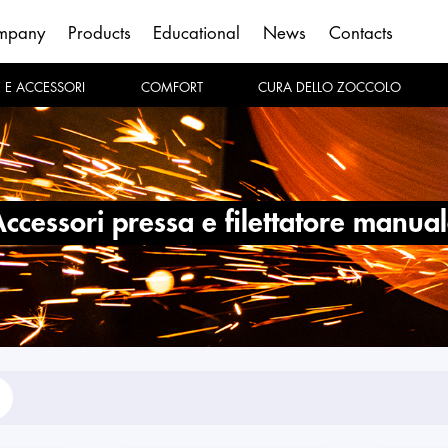
mpany
Products
Educational
News
Contacts
E E ACCESSORI
COMFORT
CURA DELLO ZOCCOLO
accessori pressa e filettatore manua