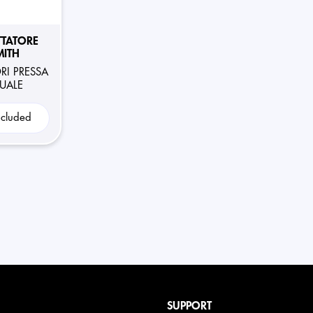
TTATORE
MITH
RI PRESSA
NUALE
ncluded
SUPPORT