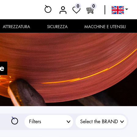
0
0
ATTREZZATURA
SICUREZZA
MACCHINE E UTENSILI
le