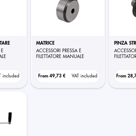
TTARE
MATRICE
PINZA ST
ACCESSORI PRESSA E
ACCESSORI PRESSA E
ALE
FILETTATORE MANUALE
FILETTAT
T included
From
49,73 €
VAT included
From
28,